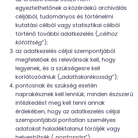
egyeztethetőnek a közérdekű archiválás
céljából, tudományos és történelmi
kutatási célból vagy statisztikai célból
történő további adatkezelés („
célhoz
kötöttség
”);
az adatkezelés céljai szempontjából
megfelelőek és relevánsak kell, hogy
legyenek, és a szükségesre kell
korlátozódniuk („
adattakarékosság
”);
pontosnak és szükség esetén
naprakésznek kell lenniük; minden észszerű
intézkedést meg kell tenni annak
érdekében, hogy az adatkezelés céljai
szempontjából pontatlan személyes
adatokat haladéktalanul töröljék vagy
helyesbítsék („
pontosság
”);