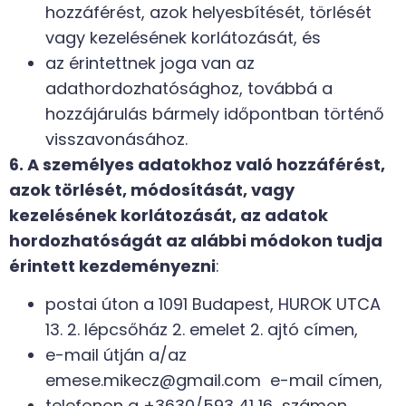
hozzáférést, azok helyesbítését, törlését
vagy kezelésének korlátozását, és
az érintettnek joga van az
adathordozhatósághoz, továbbá a
hozzájárulás bármely időpontban történő
visszavonásához.
6. A személyes adatokhoz való hozzáférést
,
azok törlését, módosítását, vagy
kezelésének korlátozását, az adatok
hordozhatóságát az alábbi módokon tudja
érintett kezdeményezni
:
postai úton a 1091 Budapest, HUROK UTCA
13. 2. lépcsőház 2. emelet 2. ajtó címen,
e-mail útján a/az
emese.mikecz@gmail.com e-mail címen,
telefonon a +3630/593 41 16 számon.