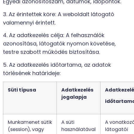
Egyedi azonosítószám, dátumok, időpontok.
3. Az érintettek köre: A weboldalt látogató
valamennyi érintett.
4. Az adatkezelés célja: A felhasználók
azonosítása, látogatók nyomon követése,
testre szabott működés biztosítása.
5. Az adatkezelés időtartama, az adatok
törlésének határideje:
Süti típusa
Adatkezelés
Adatkezel
jogalapja
időtartam
Munkamenet sütik
A süti
A vonatkoz
(session), vagy
használatával
látogatói