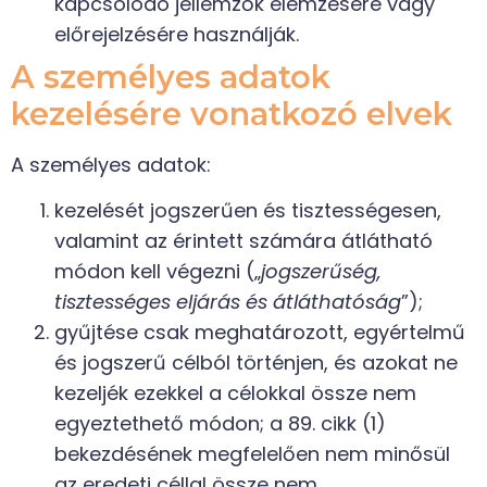
kapcsolódó jellemzők elemzésére vagy
előrejelzésére használják.
A személyes adatok
kezelésére vonatkozó elvek
A személyes adatok:
kezelését jogszerűen és tisztességesen,
valamint az érintett számára átlátható
módon kell végezni („
jogszerűség,
tisztességes eljárás és átláthatóság
”);
gyűjtése csak meghatározott, egyértelmű
és jogszerű célból történjen, és azokat ne
kezeljék ezekkel a célokkal össze nem
egyeztethető módon; a 89. cikk (1)
bekezdésének megfelelően nem minősül
az eredeti céllal össze nem