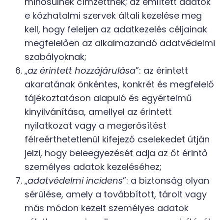
minősülnek címzettnek; az említett adatok
e közhatalmi szervek általi kezelése meg
kell, hogy feleljen az adatkezelés céljainak
megfelelően az alkalmazandó adatvédelmi
szabályoknak;
„
az érintett hozzájárulása
”: az érintett
akaratának önkéntes, konkrét és megfelelő
tájékoztatáson alapuló és egyértelmű
kinyilvánítása, amellyel az érintett
nyilatkozat vagy a megerősítést
félreérthetetlenül kifejező cselekedet útján
jelzi, hogy beleegyezését adja az őt érintő
személyes adatok kezeléséhez;
„
adatvédelmi incidens
”: a biztonság olyan
sérülése, amely a továbbított, tárolt vagy
más módon kezelt személyes adatok