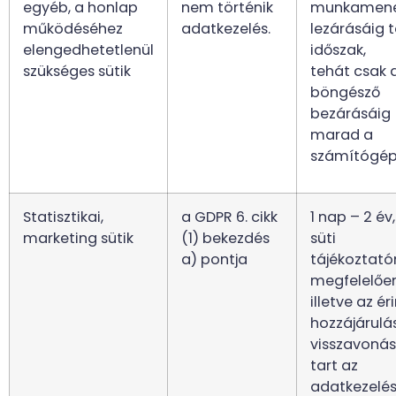
egyéb, a honlap
nem történik
munkamen
működéséhez
adatkezelés.
lezárásáig 
elengedhetetlenül
időszak,
szükséges sütik
tehát csak 
böngésző
bezárásáig
marad a
számítógép
Statisztikai,
a GDPR 6. cikk
1 nap – 2 év,
marketing sütik
(1) bekezdés
süti
a) pontja
tájékoztató
megfelelően
illetve az ér
hozzájárulá
visszavonás
tart az
adatkezelés