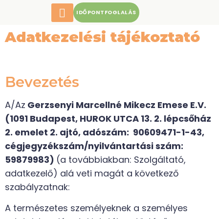
IDŐPONTFOGLALÁS
Adatkezelési tájékoztató
Bevezetés
A/Az
Gerzsenyi Marcellné Mikecz Emese E.V.
(1091 Budapest, HUROK UTCA 13. 2. lépcsőház
2. emelet 2. ajtó, adószám: 90609471-1-43,
cégjegyzékszám/nyilvántartási szám:
59879983)
(a továbbiakban: Szolgáltató,
adatkezelő) alá veti magát a következő
szabályzatnak:
A természetes személyeknek a személyes