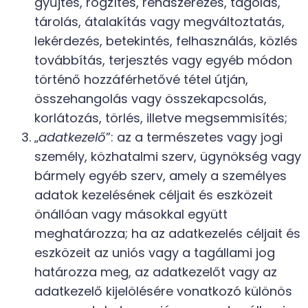
gyűjtés, rögzítés, rendszerezés, tagolás,
tárolás, átalakítás vagy megváltoztatás,
lekérdezés, betekintés, felhasználás, közlés
továbbítás, terjesztés vagy egyéb módon
történő hozzáférhetővé tétel útján,
összehangolás vagy összekapcsolás,
korlátozás, törlés, illetve megsemmisítés;
„
adatkezelő
”: az a természetes vagy jogi
személy, közhatalmi szerv, ügynökség vagy
bármely egyéb szerv, amely a személyes
adatok kezelésének céljait és eszközeit
önállóan vagy másokkal együtt
meghatározza; ha az adatkezelés céljait és
eszközeit az uniós vagy a tagállami jog
határozza meg, az adatkezelőt vagy az
adatkezelő kijelölésére vonatkozó különös