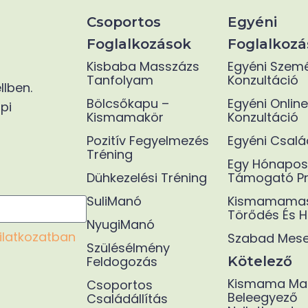
Csoportos
Egyéni
Foglalkozások
Foglalkozá
Kisbaba Masszázs
Egyéni Szem
Tanfolyam
Konzultáció
lben.
Bölcsőkapu –
Egyéni Online
pi
Kismamakör
Konzultáció
Pozitív Fegyelmezés
Egyéni Család
Tréning
Egy Hónapos
Dühkezelési Tréning
Támogató P
SuliManó
Kismamamas
Törődés És 
NyugiManó
ilatkozatban
Szabad Mes
Szülésélmény
Feldogozás
Kötelező
Kismama Ma
Csoportos
Beleegyező
Családállítás