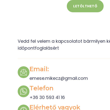
LETÖLTHETŐ
Vedd fel velem a kapcsolatot bármilyen k
időpontfoglalásért
Email:
emese.mikecz@gmail.com
Telefon
+36 30 593 41 16
Elérhető vagyok