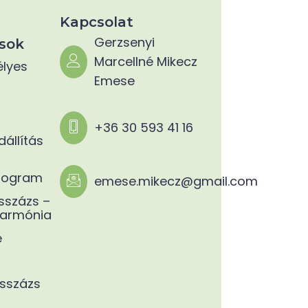
Kapcsolat
Gerzsenyi
sok
Marcellné Mikecz
élyes
Emese
+36 30 593 41 16
állítás
rogram
emese.mikecz@gmail.com
százs –
Harmónia
e
sszázs