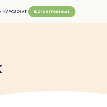
G
KAPCSOLAT
IDŐPONTFOGLALÁS
k