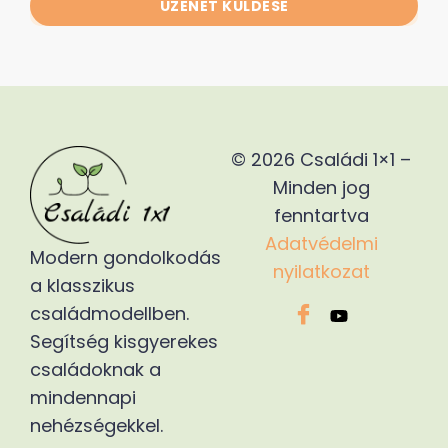
ÜZENET KÜLDÉSE
Alternative:
© 2026 Családi 1×1 –
Minden jog
fenntartva
Adatvédelmi
Modern gondolkodás
nyilatkozat
a klasszikus
családmodellben.
Segítség kisgyerekes
családoknak a
mindennapi
nehézségekkel.