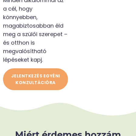
Minden alkalommal az
a cél, hogy
könnyebben,
magabiztosabban éld
meg a szülői szerepet –
és otthon is
megvalósítható
lépéseket kapj.
JELENTKEZÉS EGYÉNI
KONZULTÁCIÓRA
Miért érdemes hozzám