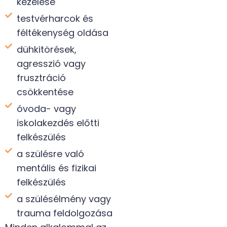
kezelése
testvérharcok és
féltékenység oldása
dühkitörések,
agresszió vagy
frusztráció
csökkentése
óvoda- vagy
iskolakezdés előtti
felkészülés
a szülésre való
mentális és fizikai
felkészülés
a szülésélmény vagy
trauma feldolgozása