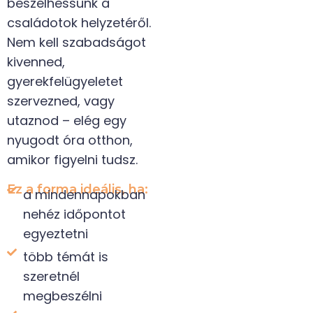
beszélhessünk a
családotok helyzetéről.
Nem kell szabadságot
kivenned,
gyerekfelügyeletet
szervezned, vagy
utaznod – elég egy
nyugodt óra otthon,
amikor figyelni tudsz.
Ez a forma ideális, ha:
a mindennapokban
nehéz időpontot
egyeztetni
több témát is
szeretnél
megbeszélni