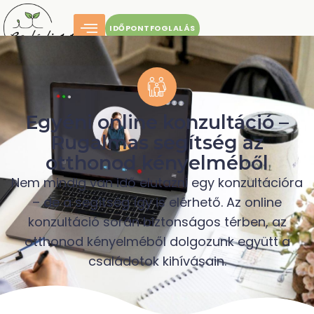
IDŐPONTFOGLALÁS
Egyéni online konzultáció –
Rugalmas segítség az
otthonod kényelméből
Nem mindig van idő elutazni egy konzultációra
– de a segítség így is elérhető. Az online
konzultáció során biztonságos térben, az
otthonod kényelméből dolgozunk együtt a
családotok kihívásain.