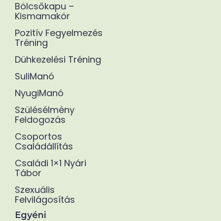
Bölcsőkapu –
Kismamakör
Pozitív Fegyelmezés
Tréning
Dühkezelési Tréning
SuliManó
NyugiManó
Szülésélmény
Feldogozás
Csoportos
Családállítás
Családi 1×1 Nyári
Tábor
Szexuális
Felvilágosítás
Egyéni